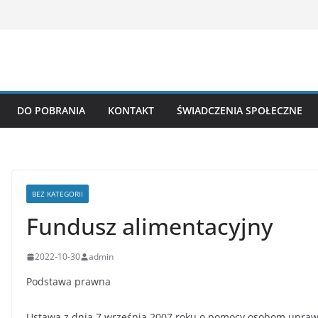
DO POBRANIA
KONTAKT
ŚWIADCZENIA SPOŁECZNE
BEZ KATEGORII
Fundusz alimentacyjny
2022-10-30
admin
Podstawa prawna
Ustawa z dnia 7 września 2007 roku o pomocy osobom uprawn