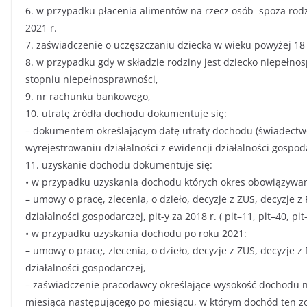
6. w przypadku płacenia alimentów na rzecz osób spoza rod
2021 r.
7. zaświadczenie o uczęszczaniu dziecka w wieku powyżej 18 l
8. w przypadku gdy w składzie rodziny jest dziecko niepełno
stopniu niepełnosprawności,
9. nr rachunku bankowego,
10. utratę źródła dochodu dokumentuje się:
– dokumentem określającym datę utraty dochodu (świadectwo
wyrejestrowaniu działalności z ewidencji działalności gospodarc
11. uzyskanie dochodu dokumentuje się:
• w przypadku uzyskania dochodu których okres obowiązywan
– umowy o pracę, zlecenia, o dzieło, decyzje z ZUS, decyzje z
działalności gospodarczej, pit-y za 2018 r. ( pit–11, pit–40, pit
• w przypadku uzyskania dochodu po roku 2021:
– umowy o pracę, zlecenia, o dzieło, decyzje z ZUS, decyzje z
działalności gospodarczej,
– zaświadczenie pracodawcy określające wysokość dochodu n
miesiąca następującego po miesiącu, w którym dochód ten zos