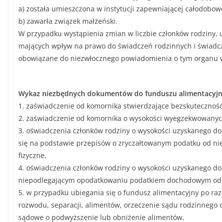
a) została umieszczona w instytucji zapewniającej całodobow
b) zawarła związek małżeński.
W przypadku wystąpienia zmian w liczbie członków rodziny, 
mających wpływ na prawo do świadczeń rodzinnych i świadcz
obowiązane do niezwłocznego powiadomienia o tym organu w
Wykaz niezbędnych dokumentów do funduszu alimentacyj
1. zaświadczenie od komornika stwierdzające bezskuteczność
2. zaświadczenie od komornika o wysokości wyegzekwowanyc
3. oświadczenia członków rodziny o wysokości uzyskanego doc
się na podstawie przepisów o zryczałtowanym podatku od ni
fizyczne,
4. oświadczenia członków rodziny o wysokości uzyskanego d
niepodlegającym opodatkowaniu podatkiem dochodowym od o
5. w przypadku ubiegania się o fundusz alimentacyjny po ra
rozwodu, separacji, alimentów, orzeczenie sądu rodzinnego 
sądowe o podwyższenie lub obniżenie alimentów,