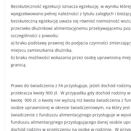
Bezskuteczność egzekucji oznacza egzekucję, w wyniku której
wyegzekwowano pełnej należności z tytułu zaległych i bieżą
bezskuteczną egzekucję uważa się również niemożność wszcz
przeciwko dłużnikowi alimentacyjnemu przebywającemu poza 
szczególności z powodu:
a) braku podstawy prawnej do podjęcia czynności zmierzają
miejscu zamieszkania dłużnika,
b) braku możliwości wskazania przez osobę uprawnioną miej
granicą.
Prawo do świadczenia z FA przysługuje, jeżeli dochód rodziny
przekracza kwoty 900 zł. W przypadku gdy dochód rodziny w 
kwotę 900 zł, o kwotę nie wyższą niż kwota świadczenia z f
osobie uprawnionej w okresie świadczeniowym, na który jest
świadczenie z funduszu alimentacyjnego przysługuje w wysok
funduszu alimentacyjnego przysługującego danej osobie upra
dochód rodziny w przeliczeniu na osobę w rodzinie. W przy