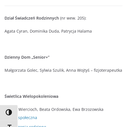
Dział Świadczeń Rodzinnych
(nr wew. 205):
Agata Cyran, Dominika Duda, Patrycja Halama
Dzienny Dom „Senior+”
Małgorzata Golec, Sylwia Szulik, Anna Wojtyś – fizjoterapeutka
Świetlica Wielopokoleniowa
Ksenia Wiercioch, Beata Ordowska, Ewa Brzozowska
Przełącz wysoki kontrast
Pomoc społeczna
Świadczenia rodzinne