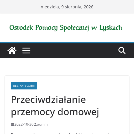
Przejdź
niedziela, 9 sierpnia, 2026
do
treści
BEZ KATEGORII
Przeciwdziałanie
przemocy domowej
2022-10-30
admin