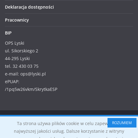
Deklaracja dostępności
Pracownicy
BIP
OPS Lyski
ul. Sikorskiego 2
44-295 Lyski
tel. 32 430 03 75
e-mail: ops@lyski.pl
ePUAP:
/1pq5w26vkm/SkrytkaESP
Prawa autorskie © 2026
Ośrodek Pomocy Społecznej w
ROZUMIEM
Ta strona używa plików cookie w celu zapewnienia
Lyskach
. Wszystkie prawa zastrzeżone.
najwyższej jakości usług. Dalsze korzystanie z witryny
Motyw:
ColorMag
stworzony przez ThemeGrill. Wspierane