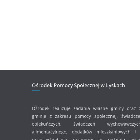
Ośrodek Pomocy Społecznej w Lyskach
Ośrodek realizuje zadania własne gminy oraz 
gminie z zakresu pomocy społecznej, świadcze
opiekuńczych, świadczeń wychowawczy
alimentacyjnego, dodatków mieszkaniowych i e
przeciwdziałania przemocy w rodzinie, wsp