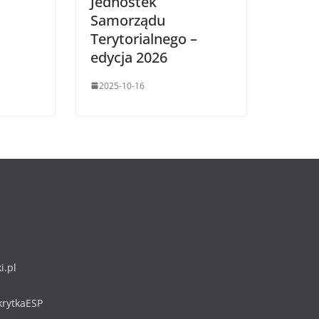
Jednostek
Samorządu
Terytorialnego –
edycja 2026
2025-10-16
i.pl
rytkaESP