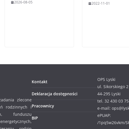
2026-08-05
2022-11-01
OPS Lyski
Kontakt
ul. Sikorskiego 2
Deklaracja dostępności
44-295 Lyski
zadania zlecone
tel. 32 430 03 75
Pracownicy
ń rodzinnych i
e-mail: ops@lysk
ch, funduszu
ePUAP:
BIP
nergetycznych,
/1pq5w26vkm/Sk
ieraniu rodzin